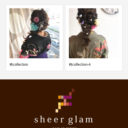
袴collection
袴collection-4