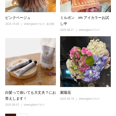
ピンクベージュ
ミルボン im アイカラーお試
し中
2025.10.04
sheerglamブログ
,
未分類
2025.08.21
sheerglamブログ
白髪って抜いても大丈夫？にお
紫陽花
答えします！
2025.06.18
sheerglamブログ
2025.08.07
sheerglamブログ