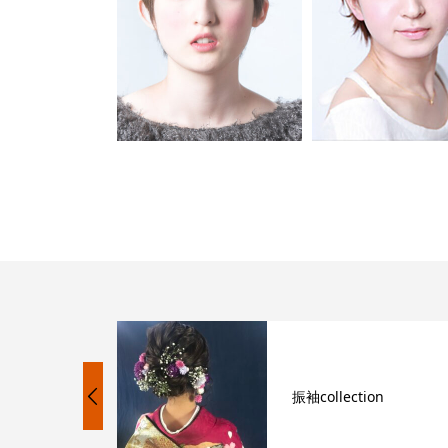
-3
振袖collection