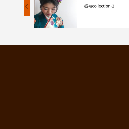
on-2
振袖collection